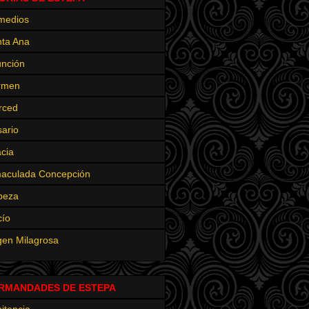
medios
ta Ana
nción
rmen
rced
ario
cia
aculada Concepción
beza
cío
gen Milagrosa
RMANDADES DE ESTEPA
itencia