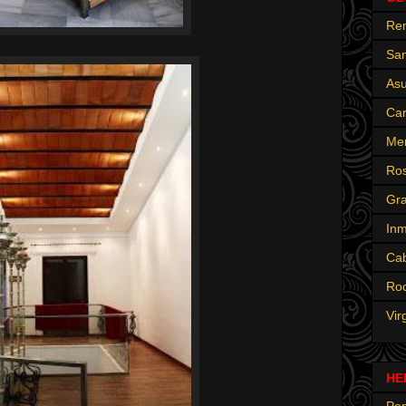
Re
San
Asu
Ca
Me
Ros
Gra
Inm
Ca
Ro
Vir
HE
Pen