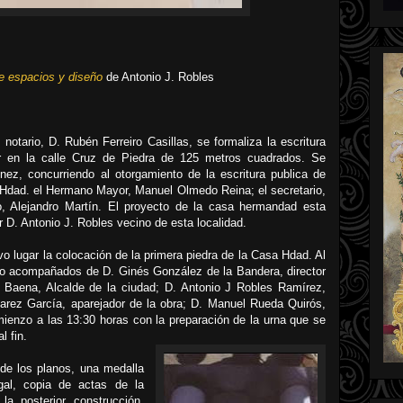
e espacios y diseño
de Antonio J. Robles
notario, D. Rubén Ferreiro Casillas, se formaliza la escritura
r en la calle Cruz de Piedra de 125 metros cuadrados. Se
ez, concurriendo al otorgamiento de la escritura publica de
 Hdad. el Hermano Mayor, Manuel Olmedo Reina; el secretario,
, Alejandro Martín. El proyecto de la casa hermandad esta
r D. Antonio J. Robles vecino de esta localidad.
vo lugar la colocación de la primera piedra de la Casa Hdad. Al
rno acompañados de D. Ginés González de la Bandera, director
a Baena, Alcalde de la ciudad; D. Antonio J Robles Ramírez,
varez García, aparejador de la obra; D. Manuel Rueda Quirós,
omienzo a las 13:30 horas con la preparación de la urna que se
l fin.
 de los planos, una medalla
al, copia de actas de la
a posterior construcción,