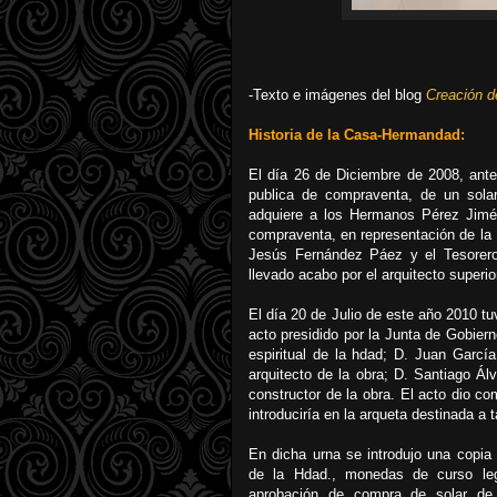
-Texto e imágenes del blog
Creación d
Historia de la Casa-Hermandad:
El día 26 de Diciembre de 2008, ante 
publica de compraventa, de un sola
adquiere a los Hermanos Pérez Jimén
compraventa, en representación de la
Jesús Fernández Páez y el Tesorero
llevado acabo por el arquitecto superio
El día 20 de Julio de este año 2010 tu
acto presidido por la Junta de Gobie
espiritual de la hdad; D. Juan Garcí
arquitecto de la obra; D. Santiago Ál
constructor de la obra. El acto dio c
introduciría en la arqueta destinada a ta
En dicha urna se introdujo una copia
de la Hdad., monedas de curso leg
aprobación de compra de solar de l